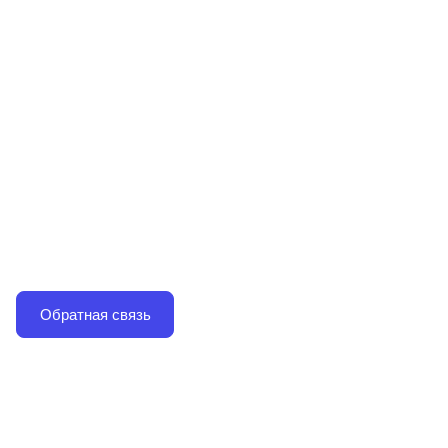
Линейка готовых сайтов
«KOSMOS»
Инновационная платформа для быстрого запуска
корпоративных сайтов и интернет-магазинов.
Отличается современной дизайн-системой,
удобной навигацией и высокой
функциональностью.
Обратная связь